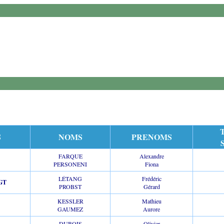
S
NOMS
PRENOMS
FARQUE
Alexandre
PERSONENI
Fiona
LÉTANG
Frédéric
GT
PROBST
Gérard
KESSLER
Mathieu
GAUMEZ
Aurore
DUBOIS
Olivier