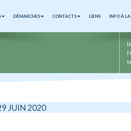
S
DÉMARCHES
CONTACTS
LIENS
INFO À LA
l
l
t
 29 JUIN 2020