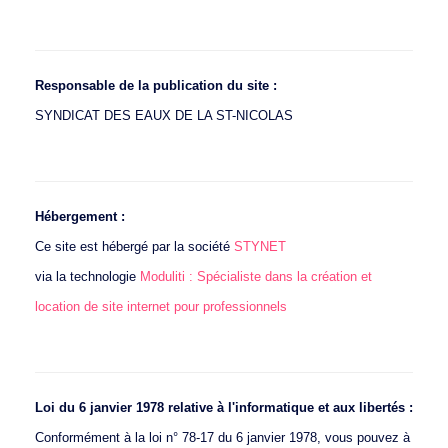
Distribution
Qualité
Travaux
Responsable
de la publication du site :
SYNDICAT DES EAUX DE LA ST-NICOLAS
Cycle de l’eau
Quelques chiffres
LES USAGERS
Hébergement :
Facture
Ce site est hébergé par la société
STYNET
Relevé de compteur
via la technologie
Moduliti : Spécialiste dans la création et
Fuite d’eau
location de site internet pour professionnels
Obligations
Conseils
Loi du 6 janvier 1978 relative à l'informatique et aux libertés :
Simulateur de
consommation
Conformément à la loi n° 78-17 du 6 janvier 1978, vous pouvez à