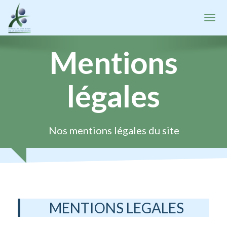
ACCUEIL
Toggl
LE SYNDICAT
Mentions
Historique
légales
Périmètre
Communes
Organisation
Nos mentions légales du site
Conseil Syndical
L’EAU
Prix de l'eau
Ressources
MENTIONS LEGALES
Traitement